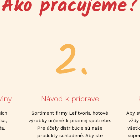
Ako pracujeme?
viny
Návod k príprave
ich
Sortiment firmy Lef tvoria hotové
Aby s
ka,
výrobky určené k priamej spotrebe.
vždy
da.
Pre účely distribúcie sú naše
všetk
e
produkty schladené. Aby ste
supe