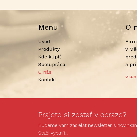
Menu
O 
Úvod
Firm
Produkty
v Mi
Kde kúpiť
pred
Spolupráca
a pr
O nás
VIAC
Kontakt
Prajete si zostať v obraze?
Budeme Vám zasielat newsletter s novinkami
Stačí vyplniť...