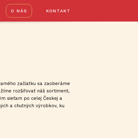
O NÁS
KONTAKT
Od samého začiatku sa zaoberáme
ažíme rozšiřovať náš sortiment,
m sieťam po celej Českej a
ných a chutných výrobkov, ku