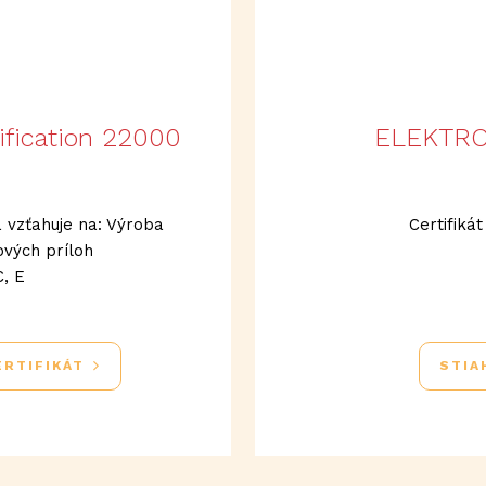
ification 22000
ELEKTRO
sa vzťahuje na: Výroba
Certifiká
ových príloh
C, E
ERTIFIKÁT
STIA