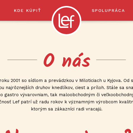
KDE KÚPIŤ
SPOLUPRÁCA
O nás
 v roku 2001 so sídlom a prevádzkou v Miloticiach u Kyjova. 
ou najrôznejších druhov knedlíkov, ciest a príloh. Stále sa sn
 gastro vývarovniam, tak maloobchodným či veľkoobchodný
čnosť Lef patrí už radu rokov k významným výrobcom kvalit
ktorým sa zákazníci radi vracajú.