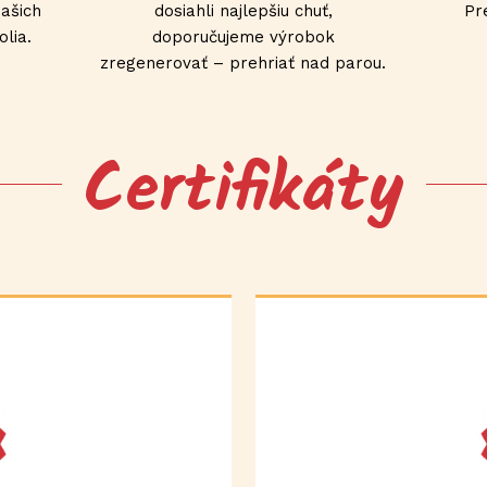
našich
dosiahli najlepšiu chuť,
Pr
lia.
doporučujeme výrobok
zregenerovať – prehriať nad parou.
Certifikáty