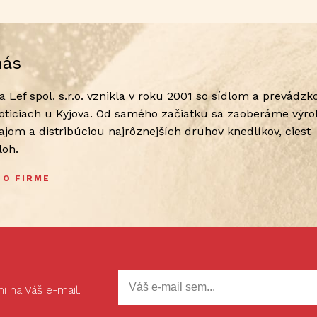
nás
a Lef spol. s.r.o. vznikla v roku 2001 so sídlom a prevádzk
loticiach u Kyjova. Od samého začiatku sa zaoberáme výro
ajom a distribúciou najrôznejších druhov knedlíkov, ciest
íloh.
 O FIRME
 na Váš e-mail.