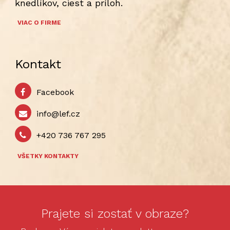
knedlíkov, ciest a príloh.
VIAC O FIRME
Kontakt
Facebook
info@lef.cz
+420 736 767 295
VŠETKY KONTAKTY
Prajete si zostať v obraze?