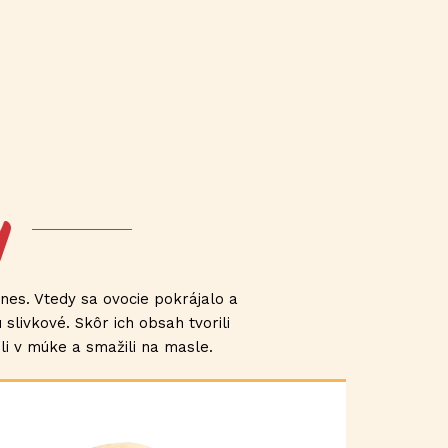
y
es. Vtedy sa ovocie pokrájalo a
livkové. Skôr ich obsah tvorili
i v múke a smažili na masle.