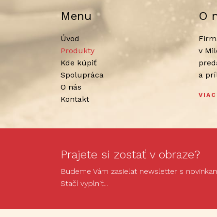
Menu
O 
Úvod
Firm
Produkty
v Mi
Kde kúpiť
pred
Spolupráca
a pr
O nás
VIAC
Kontakt
Prajete si zostať v obraze?
Budeme Vám zasielat newsletter s novinkami
Stačí vyplniť...