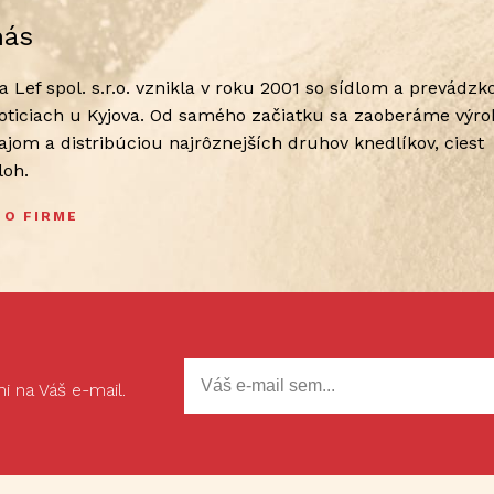
nás
a Lef spol. s.r.o. vznikla v roku 2001 so sídlom a prevádzk
loticiach u Kyjova. Od samého začiatku sa zaoberáme výro
ajom a distribúciou najrôznejších druhov knedlíkov, ciest
íloh.
 O FIRME
 na Váš e-mail.