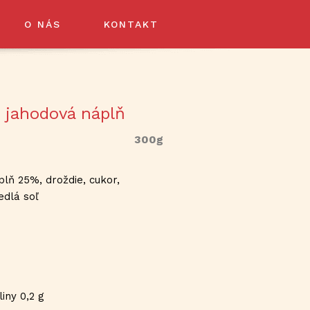
O NÁS
KONTAKT
- jahodová náplň
300g
plň 25%, droždie, cukor,
jedlá soľ
iny 0,2 g