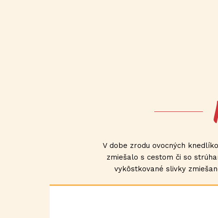
V dobe zrodu ovocných knedlíko
zmiešalo s cestom či so strúha
vykôstkované slivky zmiešan