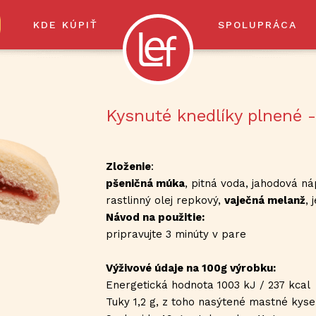
KDE KÚPIŤ
SPOLUPRÁCA
Kysnuté knedlíky plnené 
Zloženie
:
pšeničná múka
, pitná voda, jahodová ná
rastlinný olej repkový,
vaječná melanž
, 
Návod na použitie:
pripravujte 3 minúty v pare
Výživové údaje na 100g výrobku:
Energetická hodnota 1003 kJ / 237 kcal
Tuky 1,2 g, z toho nasýtené mastné kysel