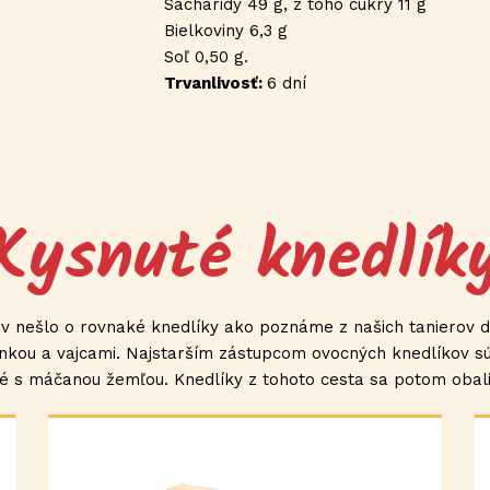
Sacharidy 49 g, z toho cukry 11 g
Bielkoviny 6,3 g
Soľ 0,50 g.
Trvanlivosť:
6 dní
Kysnuté knedlík
v nešlo o rovnaké knedlíky ako poznáme z našich tanierov dn
nkou a vajcami. Najstarším zástupcom ovocných knedlíkov sú s
é s máčanou žemľou. Knedlíky z tohoto cesta sa potom obalil