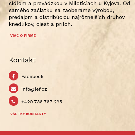
sídlom a prevádzkou v Miloticiach u Kyjova. Od
samého začiatku sa zaoberáme výrobou,
predajom a distribúciou najrôznejších druhov
knedlíkov, ciest a príloh.
VIAC O FIRME
Kontakt
Facebook
info@lef.cz
+420 736 767 295
VŠETKY KONTAKTY