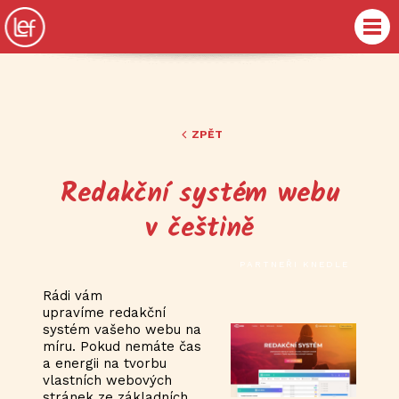
ZPĚT
Redakční systém webu
v češtině
PARTNEŘI KNEDLE
Rádi vám
upravíme
redakční
systém vašeho webu
na
míru. Pokud nemáte čas
a energii na tvorbu
vlastních webových
stránek ze základních