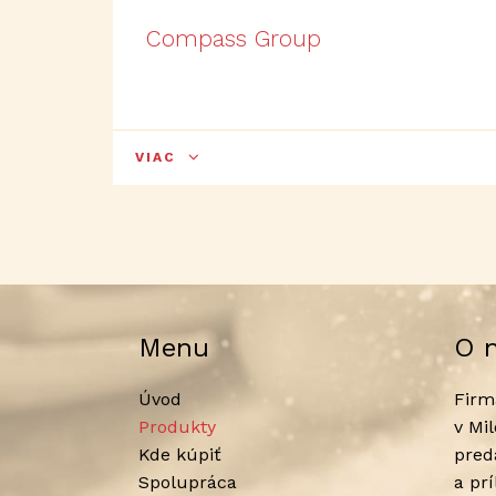
Compass Group
VIAC
Menu
O 
Úvod
Firm
Produkty
v Mi
Kde kúpiť
pred
Spolupráca
a pr