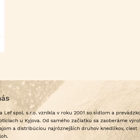
nás
a Lef spol. s.r.o. vznikla v roku 2001 so sídlom a prevádzk
loticiach u Kyjova. Od samého začiatku sa zaoberáme výro
ajom a distribúciou najrôznejších druhov knedlíkov, ciest
íloh.