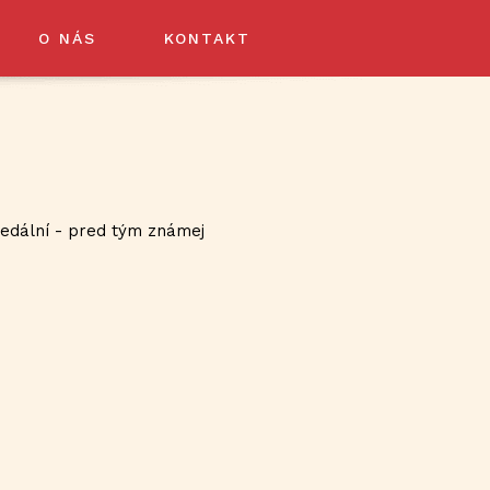
O NÁS
KONTAKT
jedální - pred tým známej