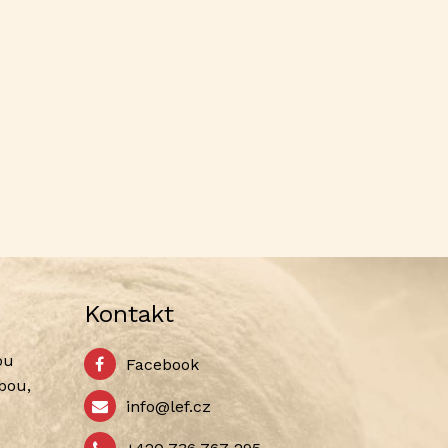
Kontakt
ou
Facebook
bou,
info@lef.cz