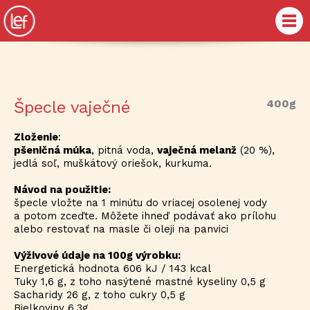
400g
Špecle vaječné
Zloženie
:
pšeničná múka
, pitná voda,
vaječná melanž
(20 %),
jedlá soľ, muškátový oriešok, kurkuma.
Návod na použitie:
špecle vložte na 1 minútu do vriacej osolenej vody
a potom zceďte. Môžete ihneď podávať ako prílohu
alebo restovať na masle či oleji na panvici
Výživové údaje na 100g výrobku:
Energetická hodnota 606 kJ / 143 kcal
Tuky 1,6 g, z toho nasýtené mastné kyseliny 0,5 g
Sacharidy 26 g, z toho cukry 0,5 g
Bielkoviny 6,3g