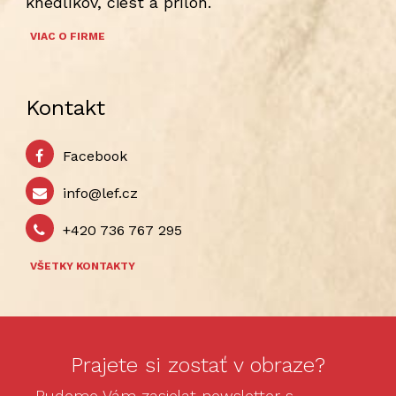
knedlíkov, ciest a príloh.
VIAC O FIRME
Kontakt
Facebook
info@lef.cz
+420 736 767 295
VŠETKY KONTAKTY
Prajete si zostať v obraze?
Budeme Vám zasielat newsletter s