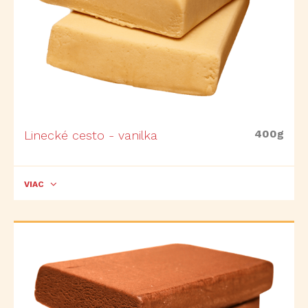
400g
Linecké cesto - vanilka
VIAC