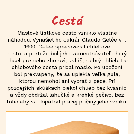
Cestá
Maslové lístkové cesto vzniklo vlastne
náhodou. Vynašiel ho cukrár Glaudo Gelée v r.
1600. Gelée spracovával chlebové
cesto, a pretože bol jeho zamestnávateľ chorý,
chcel pre neho zhotoviť zvlášť dobrý chlieb. Do
chlebového cesta pridal maslo. Po upečení
bol prekvapený, že sa upiekla veľká guľa,
ktorou nemohol ani vybrať z pece. Pri
pozdejších skúškach piekol chlieb bez kvasníc
a vždy obdržal ľahučké a krehké pečivo, bez
toho aby sa dopátral pravej príčiny jeho vzniku.