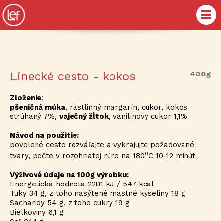
400g
Linecké cesto - kokos
Zloženie
:
pšeničná múka
, rastlinný margarín, cukor, kokos
strúhaný 7%,
vaječný žĺtok
, vanilínový cukor 1,1%
Návod na použitie:
povolené cesto rozváľajte a vykrajujte požadované
o
tvary, pečte v rozohriatej rúre na 180
C 10-12 minút
Výživové údaje na 100g výrobku:
Energetická hodnota 2281 kJ / 547 kcal
Tuky 34 g, z toho nasýtené mastné kyseliny 18 g
Sacharidy 54 g, z toho cukry 19 g
Bielkoviny 6,1 g