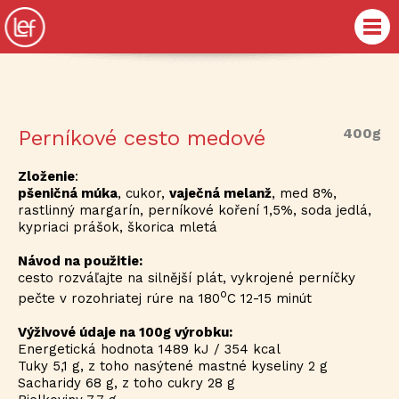
400g
Perníkové cesto medové
Zloženie
:
pšeničná múka
, cukor,
vaječná melanž
, med 8%,
rastlinný margarín, perníkové koření 1,5%, soda jedlá,
kypriaci prášok, škorica mletá
Návod na použitie:
cesto rozváľajte na silnější plát, vykrojené perníčky
o
pečte v rozohriatej rúre na 180
C 12-15 minút
Výživové údaje na 100g výrobku:
Energetická hodnota 1489 kJ / 354 kcal
Tuky 5,1 g, z toho nasýtené mastné kyseliny 2 g
Sacharidy 68 g, z toho cukry 28 g