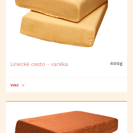
400g
Linecké cesto - vanilka
VIAC