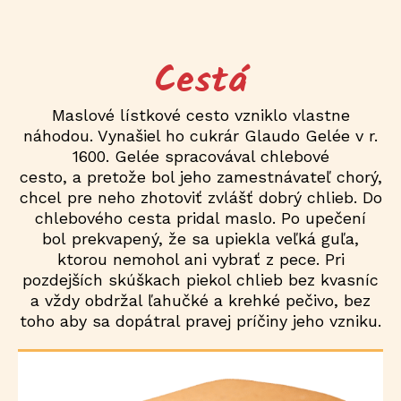
Cestá
Maslové lístkové cesto vzniklo vlastne
náhodou. Vynašiel ho cukrár Glaudo Gelée v r.
1600. Gelée spracovával chlebové
cesto, a pretože bol jeho zamestnávateľ chorý,
chcel pre neho zhotoviť zvlášť dobrý chlieb. Do
chlebového cesta pridal maslo. Po upečení
bol prekvapený, že sa upiekla veľká guľa,
ktorou nemohol ani vybrať z pece. Pri
pozdejších skúškach piekol chlieb bez kvasníc
a vždy obdržal ľahučké a krehké pečivo, bez
toho aby sa dopátral pravej príčiny jeho vzniku.